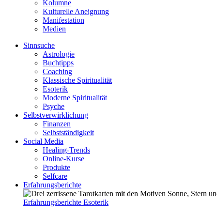
Kolumne
Kulturelle Aneignung
Manifestation
Medien
Sinnsuche
Astrologie
Buchtipps
Coaching
Klassische Spiritualität
Esoterik
Moderne Spiritualität
Psyche
Selbstverwirklichung
Finanzen
Selbstständigkeit
Social Media
Healing-Trends
Online-Kurse
Produkte
Selfcare
Erfahrungsberichte
Erfahrungsberichte Esoterik