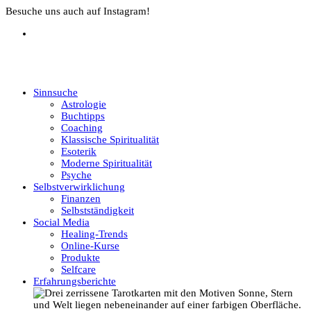
Besuche uns auch auf Instagram!
Sinnsuche
Astrologie
Buchtipps
Coaching
Klassische Spiritualität
Esoterik
Moderne Spiritualität
Psyche
Selbstverwirklichung
Finanzen
Selbstständigkeit
Social Media
Healing-Trends
Online-Kurse
Produkte
Selfcare
Erfahrungsberichte