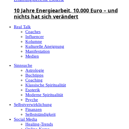
10 Jahre Energiearbeit, 10.000 Euro – und
nichts hat sich verändert
Real Talk
Coaches
Influencer
Kolumne
Kulturelle Aneignung
Manifestation
Medien
Sinnsuche
Astrologie
Buchtipps
Coaching
Klassische Spiritualität
Esoterik
Moderne Spiritualität
Psyche
Selbstverwirklichung
Finanzen
Selbstständigkeit
Social Media
Healing-Trends