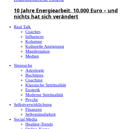
10 Jahre Energiearbeit, 10.000 Euro – und
nichts hat sich verändert
Real Talk
Coaches
Influencer
Kolumne
Kulturelle Aneignung
Manifestation
Medien
Sinnsuche
Astrologie
Buchtipps
Coaching
Klassische Spiritualität
Esoterik
Moderne Spiritualität
Psyche
Selbstverwirklichung
Finanzen
Selbstständigkeit
Social Media
Healing-Trends