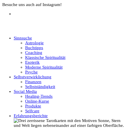
Besuche uns auch auf Instagram!
Sinnsuche
Astrologie
Buchtipps
Coaching
Klassische Spiritualität
Esoterik
Moderne Spiritualität
Psyche
Selbstverwirklichung
Finanzen
Selbstständigkeit
Social Media
Healing-Trends
Online-Kurse
Produkte
Selfcare
Erfahrungsberichte